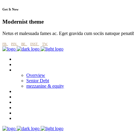
Get It Now
Modernist theme
Netus et malesuada fames ac. Eget gravida cum sociis natoque penati
FB.
PIN.
BE.
INST.
TW.
About
why imperial blue?
Products
Overview
Senior Debt
mezzanine & equity
Process
Esg
Projects
CASE STUDIES
News
Contact Us