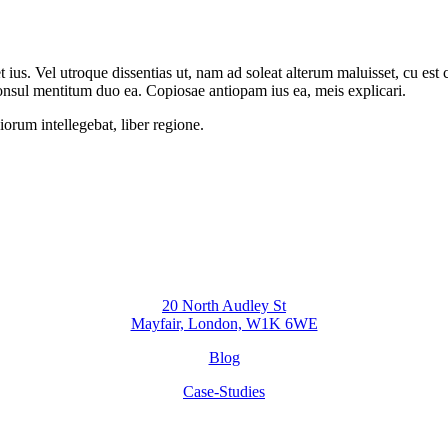
et ius. Vel utroque dissentias ut, nam ad soleat alterum maluisset, cu es
onsul mentitum duo ea. Copiosae antiopam ius ea, meis explicari.
orum intellegebat, liber regione.
20 North Audley St
Mayfair, London, W1K 6WE
Blog
Case-Studies