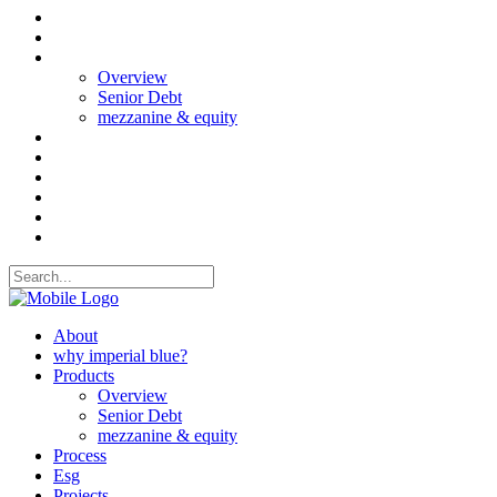
About
why imperial blue?
Products
Overview
Senior Debt
mezzanine & equity
Process
Esg
Projects
CASE STUDIES
News
Contact Us
About
why imperial blue?
Products
Overview
Senior Debt
mezzanine & equity
Process
Esg
Projects